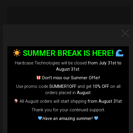
SUMMER BREAK IS HERE!
Hardcase Technologies will be closed
from July 31st to
August 31st
.
Don’t miss our Summer Offer!
Use promo code
SUMMER1OFF
and get
10% OFF
on all
orders placed in
August
.
All August orders will start shipping
from August 31st
.
Thank you for your continued support.
EvaRIM System Protection
Have an amazing summer!
22,22
€