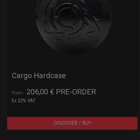
Cargo Hardcase
206,00
€
PRE-ORDER
From
Ex 22% VAT
DISCOVER / BUY
Post