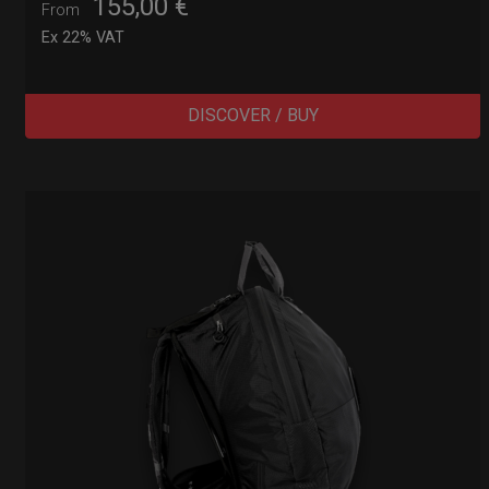
155,00
€
From
Ex 22% VAT
DISCOVER / BUY