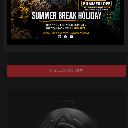
Cargo Hardcase
206,00
€
PRE-ORDER
From
Ex 22% VAT
DISCOVER / BUY