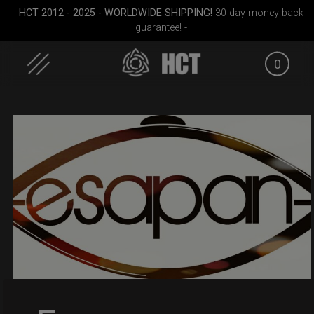
HCT 2012 - 2025 - WORLDWIDE SHIPPING!
30-day money-back
guarantee! -
0
Skip
to
content
dium)
ON-OFF RFID pocket
Smarty Airtek M.
EVATEK 2
bag