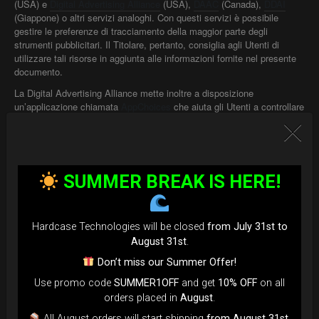
(USA) e
Digital Advertising Alliance
(USA),
DAAC
(Canada),
DDAI
(Giappone) o altri servizi analoghi. Con questi servizi è possibile
gestire le preferenze di tracciamento della maggior parte degli
strumenti pubblicitari. Il Titolare, pertanto, consiglia agli Utenti di
utilizzare tali risorse in aggiunta alle informazioni fornite nel presente
documento.
La Digital Advertising Alliance mette inoltre a disposizione
un’applicazione chiamata
AppChoices
che aiuta gli Utenti a controllare
la pubblicità comportamentale sulle applicazioni mobili.
Conseguenze legate al rifiuto dell'utilizzo di Strumenti di
Tracciamento
Gli Utenti sono liberi di decidere se permettere o meno l'utilizzo di
SUMMER BREAK IS HERE!
Strumenti di Tracciamento. Tuttavia, si noti che gli Strumenti di
Tracciamento consentono a questa Applicazione di fornire agli Utenti
un'esperienza migliore e funzionalità avanzate (in linea con le finalità
delineate nel presente documento). Pertanto, qualora l'Utente decida
Hardcase Technologies will be closed
from July 31st to
di bloccare l'utilizzo di Strumenti di Tracciamento, il Titolare potrebbe
August 31st
.
non essere in grado di fornire le relative funzionalità.
Don’t miss our Summer Offer!
Use promo code
SUMMER1OFF
and get
10% OFF
on all
Titolare del Trattamento dei Dati
Hard Case Technologies Srl
orders placed in
August
.
Via F. Ferrucci, 232
All August orders will start shipping
from August 31st
.