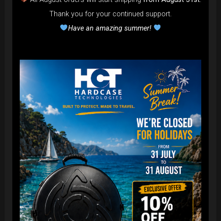
59100 Prato (PO)
Italy
Thank you for your continued support.
Indirizzo email del Titolare:
Have an amazing summer!
info@hardcasetechnologies.com
Dal momento che l’uso di Strumenti di Tracciamento di terza parte su
questa Applicazione non può essere completamente controllato dal
Titolare, ogni riferimento specifico a Strumenti di Tracciamento di
terza parte è da considerarsi indicativo. Per ottenere informazioni
complete, gli Utenti sono gentilmente invitati a consultare la privacy
policy dei rispettivi servizi terzi elencati in questo documento.
Data l'oggettiva complessità di identificazione delle tecnologie di
tracciamento, gli Utenti sono invitati a contattare il Titolare qualora
volessero ricevere ulteriori informazioni in merito all'utilizzo di tali
tecnologie su questa Applicazione.
Definizioni e riferimenti legali
Dati Personali (o Dati)
Costituisce dato personale qualunque informazione che,
direttamente o indirettamente, anche in collegamento con