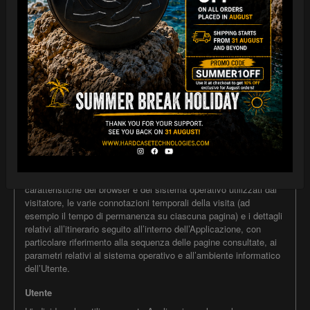
qualsiasi altra informazione, ivi compreso un numero di
identificazione personale, renda identificata o identificabile una
persona fisica.
Dati di Utilizzo
Sono le informazioni raccolte automaticamente attraverso
questa Applicazione (anche da applicazioni di parti terze
integrate in questa Applicazione), tra cui: gli indirizzi IP o i nomi
a dominio dei computer utilizzati dall’Utente che si connette con
questa Applicazione, gli indirizzi in notazione URI (Uniform
Resource Identifier), l’orario della richiesta, il metodo utilizzato
nell’inoltrare la richiesta al server, la dimensione del file ottenuto
in risposta, il codice numerico indicante lo stato della risposta
dal server (buon fine, errore, ecc.) il paese di provenienza, le
caratteristiche del browser e del sistema operativo utilizzati dal
visitatore, le varie connotazioni temporali della visita (ad
esempio il tempo di permanenza su ciascuna pagina) e i dettagli
relativi all’itinerario seguito all’interno dell’Applicazione, con
particolare riferimento alla sequenza delle pagine consultate, ai
parametri relativi al sistema operativo e all’ambiente informatico
dell’Utente.
Utente