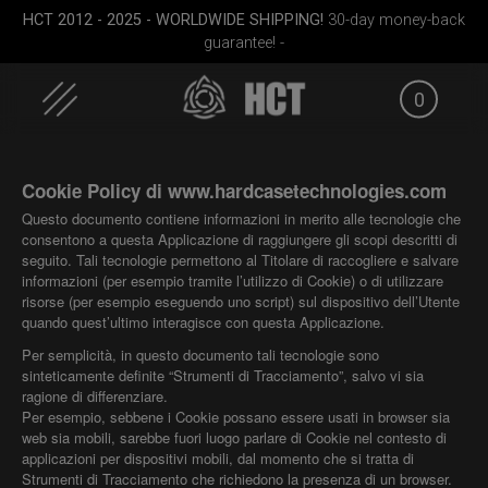
HCT 2012 - 2025 - WORLDWIDE SHIPPING!
30-day money-back
guarantee! -
0
Skip
to
Cookie Policy di www.hardcasetechnologies.com
content
Questo documento contiene informazioni in merito alle tecnologie che
consentono a questa Applicazione di raggiungere gli scopi descritti di
seguito. Tali tecnologie permettono al Titolare di raccogliere e salvare
informazioni (per esempio tramite l’utilizzo di Cookie) o di utilizzare
risorse (per esempio eseguendo uno script) sul dispositivo dell’Utente
quando quest’ultimo interagisce con questa Applicazione.
FID
Smarty bag (RAV
Rolltek
Airtek 
Per semplicità, in questo documento tali tecnologie sono
g
Moon)
sinteticamente definite “Strumenti di Tracciamento”, salvo vi sia
ragione di differenziare.
Per esempio, sebbene i Cookie possano essere usati in browser sia
web sia mobili, sarebbe fuori luogo parlare di Cookie nel contesto di
applicazioni per dispositivi mobili, dal momento che si tratta di
Strumenti di Tracciamento che richiedono la presenza di un browser.